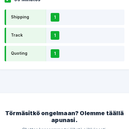
Shipping
1
Track
1
Quoting
1
Törmäsitkö ongelmaan? Olemme täällä
apunasi.