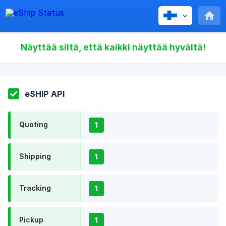
Näyttää siltä, että kaikki näyttää hyvältä!
eSHIP API
Quoting
1
Shipping
1
Tracking
1
Pickup
1