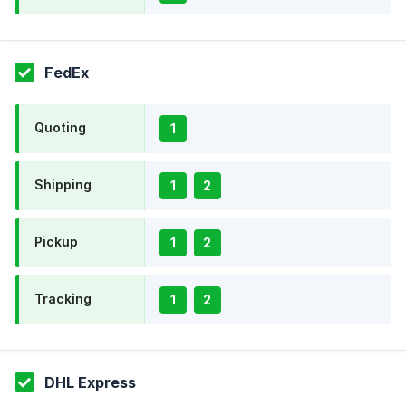
FedEx
Quoting
1
Shipping
1
2
Pickup
1
2
Tracking
1
2
DHL Express