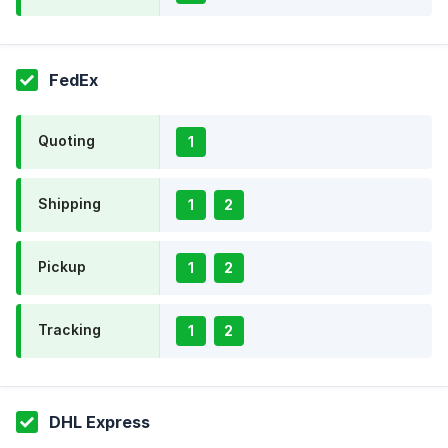
FedEx
Quoting
1
Shipping
1
2
Pickup
1
2
Tracking
1
2
DHL Express