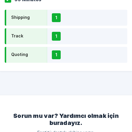
Shipping
1
Track
1
Quoting
1
Sorun mu var? Yardımcı olmak için
buradayız.