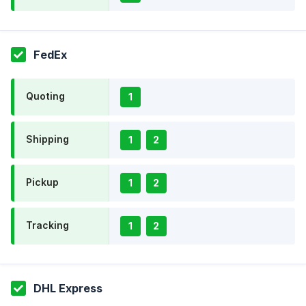
FedEx
Quoting
1
Shipping
1
2
Pickup
1
2
Tracking
1
2
DHL Express